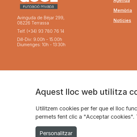
Agenda
Memòria
Avinguda de Béjar 299,
Notícies
08226 Terrassa
Telf. (+34) 93 780 76 14
Dill-Div: 9.00h - 15.00h
Diumenges: 10h - 13:30h
Aquest lloc web utilitza c
Utilitzem cookies per fer que el lloc fu
permets fent clic a "Acceptar cookies".
Personalitzar