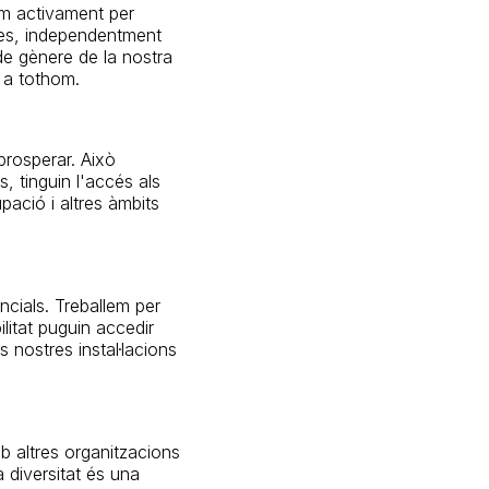
em activament per
ones, independentment
 de gènere de la nostra
 a tothom.
prosperar. Això
, tinguin l'accés als
ació i altres àmbits
ncials. Treballem per
litat puguin accedir
 nostres instal·lacions
b altres organitzacions
 diversitat és una