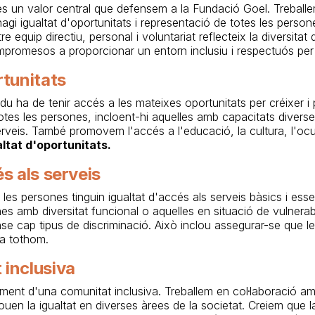
és un valor central que defensem a la Fundació Goel. Treball
agi igualtat d'oportunitats i representació de totes les pers
re equip directiu, personal i voluntariat reflecteix la diversitat
mpromesos a proporcionar un entorn inclusiu i respectuós per
rtunitats
du ha de tenir accés a les mateixes oportunitats per créixer i 
totes les persones, incloent-hi aquelles amb capacitats diverses
rveis. També promovem l'accés a l'educació, la cultura, l'ocup
altat d'oportunitats.
és als serveis
les persones tinguin igualtat d'accés als serveis bàsics i esse
es amb diversitat funcional o aquelles en situació de vulnerabi
se cap tipus de discriminació. Això inclou assegurar-se que les
 a tothom.
 inclusiva
ment d'una comunitat inclusiva. Treballem en col·laboració am
en la igualtat en diverses àrees de la societat. Creiem que la