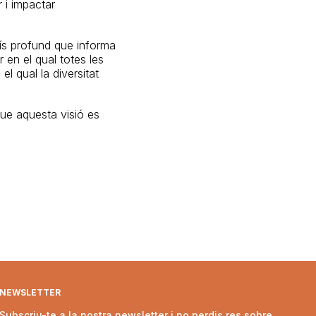
 i impactar
ís profund que informa
r en el qual totes les
el qual la diversitat
que aquesta visió es
NEWSLETTER
Subscriu-te a la nostra newsletter i no perdis res sobre