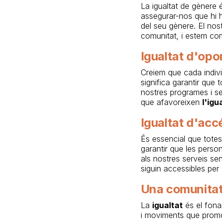
La igualtat de gènere 
assegurar-nos que hi h
del seu gènere. El nost
comunitat, i estem co
Igualtat d'opo
Creiem que cada indivi
significa garantir que 
nostres programes i se
que afavoreixen
l'igu
Igualtat d'acc
És essencial que totes 
garantir que les person
als nostres serveis sen
siguin accessibles per
Una comunitat
La
igualtat
és el fona
i moviments que promou