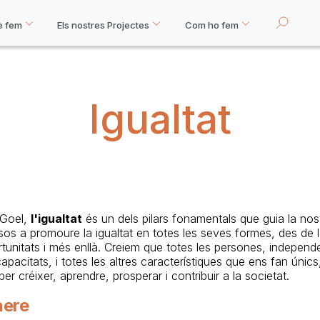
è fem
Els nostres Projectes
Com ho fem
Igualtat
 Goel,
l'igualtat
és un dels pilars fonamentals que guia la nos
 a promoure la igualtat en totes les seves formes, des de la
portunitats i més enllà. Creiem que totes les persones, indepen
apacitats, i totes les altres característiques que ens fan únics
er créixer, aprendre, prosperar i contribuir a la societat.
nere