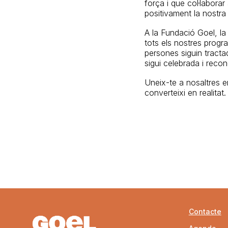
força i que col·labora
positivament la nostra
A la Fundació Goel, l
tots els nostres progra
persones siguin tractad
sigui celebrada i reco
Uneix-te a nosaltres en
converteixi en realitat.
Contacte