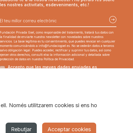
les nostres activitats, esdeveniments, etc.!
Fundación Privada Goel, como responsable del tratamiento, tratará tus datos con
la finalidad de enviarte nuestra newsletter con novedades sobre nuestros
servicios. La base legítima es tu consentimiento, que puedes revocar en cualquier
momento comunicándolo a
info@fundaciogoel.es
. No se cederán datos a terceros
salvo obligación legal. Puedes acceder, rectificar y suprimir tus datos, así como
ejercer otros derechos, consulti elso la información adicional y detallada sobre
protección de datos en nuestra Política de Privacidad.
Accepto que les meves dades enviades es
recopilin i s’emmagatzemin.
Aquest lloc està protegit per reCAPTCHA i la
Política de Privacitat
i els
Termes del
Servei
s’apliquen.
 ell. Només utilitzarem cookies si ens ho
Rebutjar
Acceptar cookies