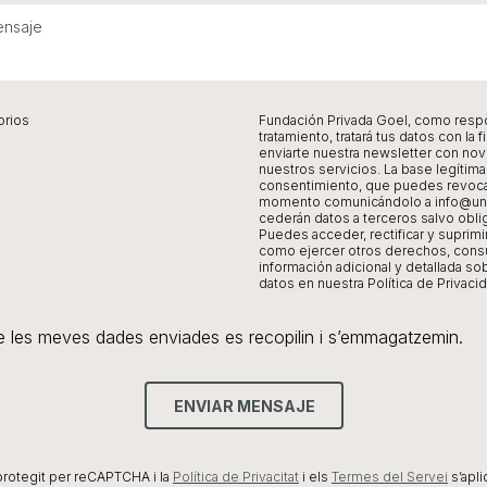
orios
Fundación Privada Goel, como resp
tratamiento, tratará tus datos con la f
enviarte nuestra newsletter con n
nuestros servicios. La base legítima
consentimiento, que puedes revoca
momento comunicándolo a
info@un
cederán datos a terceros salvo oblig
Puedes acceder, rectificar y suprimir
como ejercer otros derechos, consul
información adicional y detallada s
datos en nuestra Política de Privacid
 les meves dades enviades es recopilin i s’emmagatzemin.
ENVIAR MENSAJE
protegit per reCAPTCHA i la
Política de Privacitat
i els
Termes del Servei
s’apl