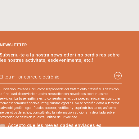
NEWSLETTER
Subscriu-te a la nostra newsletter i no perdis res sobre
les nostres activitats, esdeveniments, etc.!
Fundación Privada Goel, como responsable del tratamiento, tratará tus datos con
la finalidad de enviarte nuestra newsletter con novedades sobre nuestros
servicios. La base legítima es tu consentimiento, que puedes revocar en cualquier
momento comunicándolo a
info@fundaciogoel.es
. No se cederán datos a terceros
salvo obligación legal. Puedes acceder, rectificar y suprimir tus datos, así como
ejercer otros derechos, consulti elso la información adicional y detallada sobre
protección de datos en nuestra Política de Privacidad.
Accepto que les meves dades enviades es
recopilin i s’emmagatzemin.