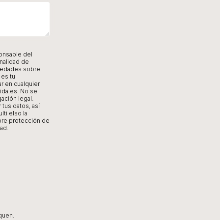
onsable del
inalidad de
ovedades sobre
 es tu
r en cualquier
ida.es
. No se
ación legal.
 tus datos, así
ti elso la
obre protección de
ad.
iquen.