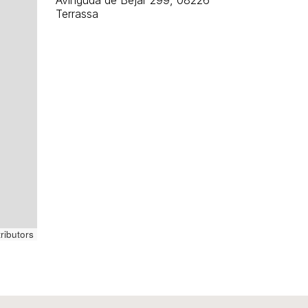
Avinguda de Béjar 299, 08226
Terrassa
ributors