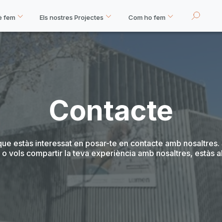
è fem
Els nostres Projectes
Com ho fem
Contacte
que estàs interessat en posar-te en contacte amb nosaltres. 
o vols compartir la teva experiència amb nosaltres, estàs al