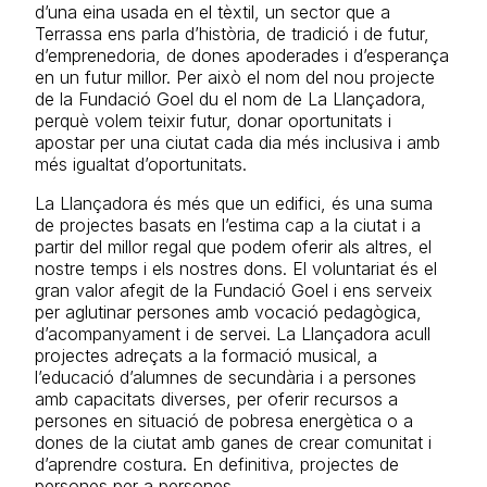
d’una eina usada en el tèxtil, un sector que a
Terrassa ens parla d’història, de tradició i de futur,
d’emprenedoria, de dones apoderades i d’esperança
en un futur millor. Per això el nom del nou projecte
de la Fundació Goel du el nom de La Llançadora,
perquè volem teixir futur, donar oportunitats i
apostar per una ciutat cada dia més inclusiva i amb
més igualtat d’oportunitats.
La Llançadora és més que un edifici, és una suma
de projectes basats en l’estima cap a la ciutat i a
partir del millor regal que podem oferir als altres, el
nostre temps i els nostres dons. El voluntariat és el
gran valor afegit de la Fundació Goel i ens serveix
per aglutinar persones amb vocació pedagògica,
d’acompanyament i de servei. La Llançadora acull
projectes adreçats a la formació musical, a
l’educació d’alumnes de secundària i a persones
amb capacitats diverses, per oferir recursos a
persones en situació de pobresa energètica o a
dones de la ciutat amb ganes de crear comunitat i
d’aprendre costura. En definitiva, projectes de
persones per a persones.