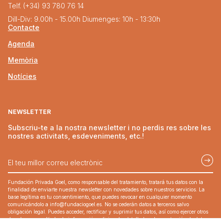
Telf. (+34) 93 780 76 14
Dill-Div: 9.00h - 15.00h Diumenges: 10h - 13:30h
Contacte
Agenda
Memòria
Notícies
NEWSLETTER
Subscriu-te a la nostra newsletter i no perdis res sobre les
nostres activitats, esdeveniments, etc.!
Fundación Privada Goel, como responsable del tratamiento, tratará tus datos con la
finalidad de enviarte nuestra newsletter con novedades sobre nuestros servicios. La
base legítima es tu consentimiento, que puedes revocar en cualquier momento
comunicándolo a
info@fundaciogoel.es
. No se cederán datos a terceros salvo
obligación legal. Puedes acceder, rectificar y suprimir tus datos, así como ejercer otros
derechos, consulti elso la información adicional y detallada sobre protección de datos