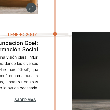
1 ENERO 2007
undación Goel:
rmación Social
 visión clara: influir
abordando las diversas
El nombre “Goel”, que
dime”, encarna nuestra
ás, empatizar con sus
er la ayuda necesaria.
SABER MÁS