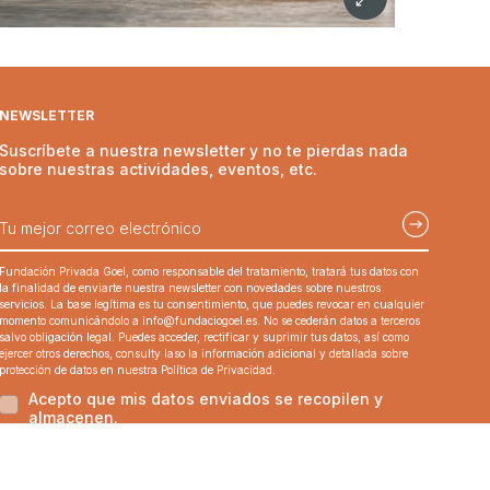
NEWSLETTER
Suscríbete a nuestra newsletter y no te pierdas nada
sobre nuestras actividades, eventos, etc.
Fundación Privada Goel, como responsable del tratamiento, tratará tus datos con
la finalidad de enviarte nuestra newsletter con novedades sobre nuestros
servicios. La base legítima es tu consentimiento, que puedes revocar en cualquier
momento comunicándolo a
info@fundaciogoel.es
. No se cederán datos a terceros
salvo obligación legal. Puedes acceder, rectificar y suprimir tus datos, así como
ejercer otros derechos, consulty laso la información adicional y detallada sobre
protección de datos en nuestra Política de Privacidad.
Acepto que mis datos enviados se recopilen y
almacenen.
Este sitio está protegido por reCAPTCHA y las
Política de Privacidad
y las
Condiciones del Servicio
se aplican.