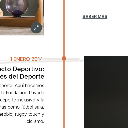
SABER MÁS
1 ENERO 2014
ecto Deportivo:
vés del Deporte
eporte. Aquí hacemos
 la Fundación Privada
deporte inclusivo y la
inas como fútbol sala,
eróbic, rugby touch y
ciclismo.