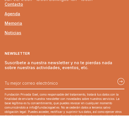
Contacto
Agenda
Memoria
Noticias
NEWSLETTER
Suscríbete a nuestra newsletter y no te pierdas nada
sobre nuestras actividades, eventos, etc.
Fundación Privada Goel, como responsable del tratamiento, tratará tus datos con la
finalidad de enviarte nuestra newsletter con novedades sobre nuestros servicios. La
base legítima es tu consentimiento, que puedes revocar en cualquier momento
comunicándolo a
info@fundaciogoel.es
. No se cederán datos a terceros salvo
obligación legal. Puedes acceder, rectificar y suprimir tus datos, así como ejercer otros
derechos, consulty laso la información adicional y detallada sobre protección de datos
en nuestra Política de Privacidad.
Acepto que mis datos enviados se recopilen y